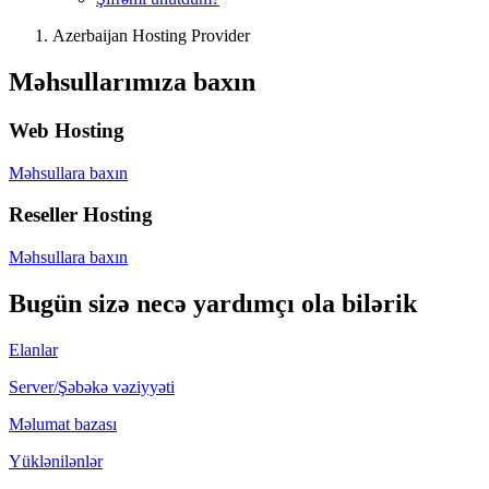
Azerbaijan Hosting Provider
Məhsullarımıza baxın
Web Hosting
Məhsullara baxın
Reseller Hosting
Məhsullara baxın
Bugün sizə necə yardımçı ola bilərik
Elanlar
Server/Şəbəkə vəziyyəti
Məlumat bazası
Yüklənilənlər