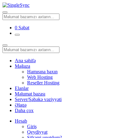
0
Səbət
Ana səhifə
Mağaza
Hamısına baxın
Web Hosting
Reseller Hosting
Elanlar
Məlumat bazası
Server/Şəbəkə vəziyyəti
Əlaqə
Daha çox
Hesab
Giriş
Qeydiyyat
Şifrəmi unutdum?