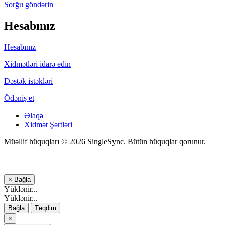
Sorğu göndərin
Hesabınız
Hesabınız
Xidmətləri idarə edin
Dəstək istəkləri
Ödəniş et
Əlaqə
Xidmət Şərtləri
Müəllif hüquqları © 2026 SingleSync. Bütün hüquqlar qorunur.
×
Bağla
Yüklənir...
Yüklənir...
Bağla
Təqdim
×